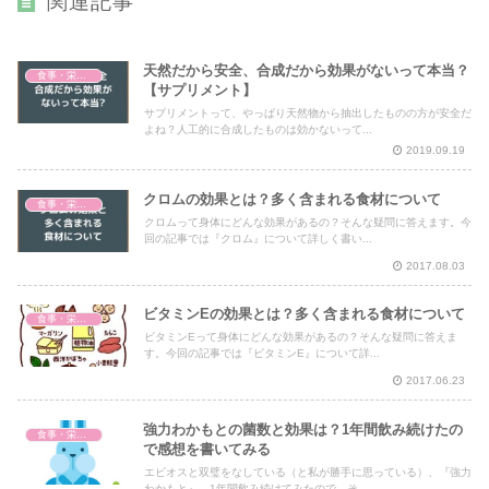
関連記事
天然だから安全、合成だから効果がないって本当？
食事・栄養・サプリ
【サプリメント】
サプリメントって、やっぱり天然物から抽出したものの方が安全だ
よね？人工的に合成したものは効かないって...
2019.09.19
クロムの効果とは？多く含まれる食材について
食事・栄養・サプリ
クロムって身体にどんな効果があるの？そんな疑問に答えます。今
回の記事では『クロム』について詳しく書い...
2017.08.03
ビタミンEの効果とは？多く含まれる食材について
食事・栄養・サプリ
ビタミンEって身体にどんな効果があるの？そんな疑問に答えま
す。今回の記事では『ビタミンE』について詳...
2017.06.23
強力わかもとの菌数と効果は？1年間飲み続けたの
食事・栄養・サプリ
で感想を書いてみる
エビオスと双璧をなしている（と私が勝手に思っている）、『強力
わかもと』。1年間飲み続けてみたので、そ...