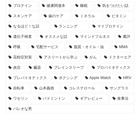
プロテイン
健康関連本
睡眠
気をつけたい話
スキンケア
歯のケア
ミネラル
ビタミン
なるほど！な話
ランニング
マイプロテイン
遺伝子検査
オススメな話
マインドフルネス
書評
呼吸
宅配サービス
脂質・オイル・油
MMA
花粉症対策
アスリートから学ぶ
がん
ドクターエア
炎症
臓器
ブレインスリープ
プロバイオティクス
プレバイオティクス
ボクシング
Apple Watch
HRV
自転車
山本義徳
コレステロール
サングラス
ワセリン
バドミントン
ギアレビュー
食事法
パレオな男