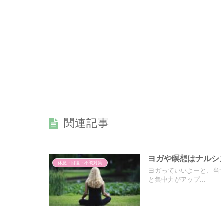
関連記事
ヨガや瞑想はナルシ
休息・回復・不調対策
ヨガっていいよーと、当
と集中力がアップ...