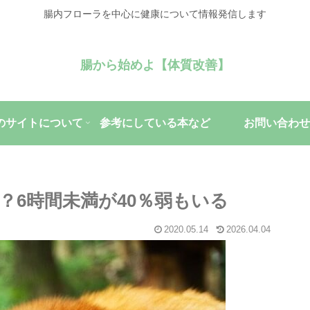
腸内フローラを中心に健康について情報発信します
腸から始めよ【体質改善】
のサイトについて
参考にしている本など
お問い合わせ
？6時間未満が40％弱もいる
2020.05.14
2026.04.04