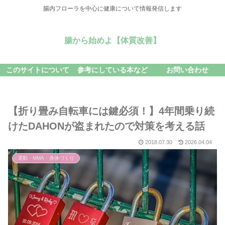
腸内フローラを中心に健康について情報発信します
腸から始めよ【体質改善】
このサイトについて
参考にしている本など
お問い合わせ
【折り畳み自転車には鍵必須！】4年間乗り続
けたDAHONが盗まれたので対策を考える話
2018.07.30
2026.04.04
運動・MMA・身体づくり