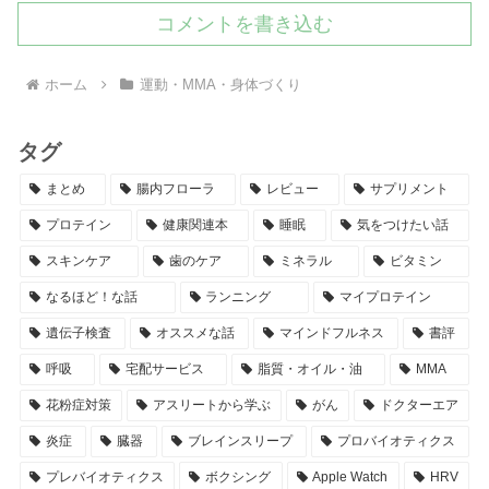
コメントを書き込む
ホーム
運動・MMA・身体づくり
タグ
まとめ
腸内フローラ
レビュー
サプリメント
プロテイン
健康関連本
睡眠
気をつけたい話
スキンケア
歯のケア
ミネラル
ビタミン
なるほど！な話
ランニング
マイプロテイン
遺伝子検査
オススメな話
マインドフルネス
書評
呼吸
宅配サービス
脂質・オイル・油
MMA
花粉症対策
アスリートから学ぶ
がん
ドクターエア
炎症
臓器
ブレインスリープ
プロバイオティクス
プレバイオティクス
ボクシング
Apple Watch
HRV