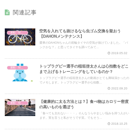
関連記事
空気を入れても抜けるなら虫ゴム交換を疑おう
運動・MMA・身体づくり
【DAHONメンテナンス】
愛車のDAHONちゃんの前輪タイヤの空気が抜けていました。「パ
ンクかな？」と思ってタイヤを調べてみて...
2019.05.02
トップラグビー選手の稲垣啓太さんは心拍数をどこ
運動・MMA・身体づくり
まで上げるトレーニングをしているのか？
トップラグビー選手の稲垣啓太さんの動画がとても興味深かったの
でメモします。トップラグビー選手が心拍数...
2022.09.20
【健康的に太る方法とは？】食べ物はカロリー密度
運動・MMA・身体づくり
の高いものを選ぼう
「食べても太れない・・・」そんなうらやましい悩みを持つ人がい
ます。実を言うと私がそうです笑。でもそう...
2018.10.25