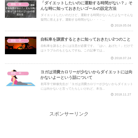
「ダイエットしたいのに運動する時間がない？」そ
運動・MMA・身体づくり
んな時に知っておきたいゴールの設定方法
ダイエットしたいのだけど、運動する時間がないんだよなーそんな
疑問に答えます。運動する時間がない・・・...
2019.05.04
自転車を譲渡するときに知っておきたい2つのこと
運動・MMA・身体づくり
自転車を譲るときには注意が必要です。「はい、あげた！」だけで
はトラブルのもとなんですね。この記事では...
2018.07.24
ヨガは消費カロリーが少ないからダイエットには向
運動・MMA・身体づくり
かないよーという話について
初耳学で林修先生が「ヨガは消費カロリーが少ないからダイエット
には向かないと言ってたらしいけれど、本当...
2018.11.27
スポンサーリンク