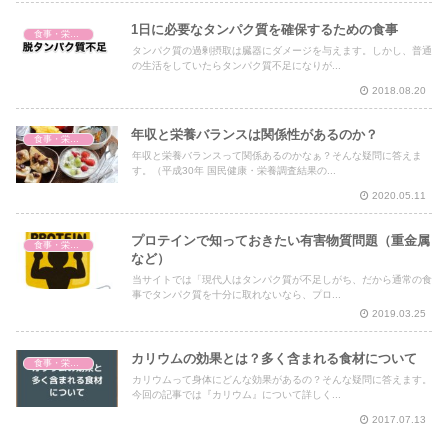
1日に必要なタンパク質を確保するための食事
食事・栄養・サプリ
タンパク質の過剰摂取は臓器にダメージを与えます。しかし、普通
の生活をしていたらタンパク質不足になりが...
2018.08.20
年収と栄養バランスは関係性があるのか？
食事・栄養・サプリ
年収と栄養バランスって関係あるのかなぁ？そんな疑問に答えま
す。（平成30年 国民健康・栄養調査結果の...
2020.05.11
プロテインで知っておきたい有害物質問題（重金属
食事・栄養・サプリ
など）
当サイトでは「現代人はタンパク質が不足しがち、だから通常の食
事でタンパク質を十分に取れないなら、プロ...
2019.03.25
カリウムの効果とは？多く含まれる食材について
食事・栄養・サプリ
カリウムって身体にどんな効果があるの？そんな疑問に答えます。
今回の記事では『カリウム』について詳しく...
2017.07.13