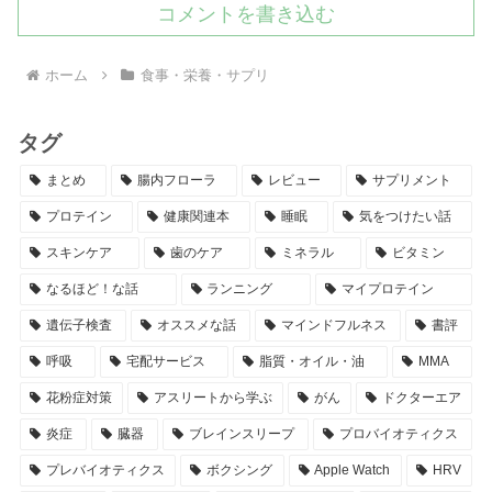
コメントを書き込む
ホーム
食事・栄養・サプリ
タグ
まとめ
腸内フローラ
レビュー
サプリメント
プロテイン
健康関連本
睡眠
気をつけたい話
スキンケア
歯のケア
ミネラル
ビタミン
なるほど！な話
ランニング
マイプロテイン
遺伝子検査
オススメな話
マインドフルネス
書評
呼吸
宅配サービス
脂質・オイル・油
MMA
花粉症対策
アスリートから学ぶ
がん
ドクターエア
炎症
臓器
ブレインスリープ
プロバイオティクス
プレバイオティクス
ボクシング
Apple Watch
HRV