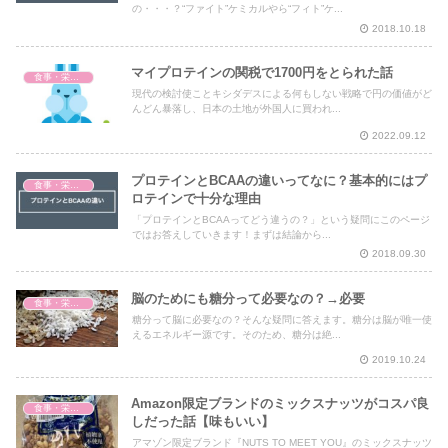
の・・・？“ファイト”ケミカルやら“フィト”ケ...
2018.10.18
マイプロテインの関税で1700円をとられた話
食事・栄養・サプリ
現代の検討使ことキシダデスによる何もしない戦略で円の価値がど
んどん暴落し、日本の土地が外国人に買われ...
2022.09.12
プロテインとBCAAの違いってなに？基本的にはプ
食事・栄養・サプリ
ロテインで十分な理由
「プロテインとBCAAってどう違うの？」という疑問にこのページ
ではお答えしていきます！まずは結論から...
2018.09.30
脳のためにも糖分って必要なの？→必要
食事・栄養・サプリ
糖分って脳に必要なの？そんな疑問に答えます。糖分は脳が唯一使
えるエネルギー源です。そのため、糖分は絶...
2019.10.24
Amazon限定ブランドのミックスナッツがコスパ良
食事・栄養・サプリ
しだった話【味もいい】
アマゾン限定ブランド『NUTS TO MEET YOU』のミックスナッツ