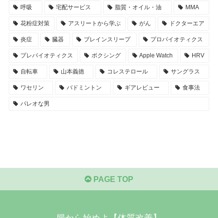
呼吸
宅配サービス
脂質・オイル・油
MMA
花粉症対策
アスリートから学ぶ
がん
ドクターエア
炎症
臓器
ブレインスリープ
プロバイオティクス
プレバイオティクス
ボクシング
Apple Watch
HRV
自転車
山本義徳
コレステロール
サングラス
ワセリン
バドミントン
ギアレビュー
食事法
パレオな男
PAGE TOP
腸から始めよ【体質改善】