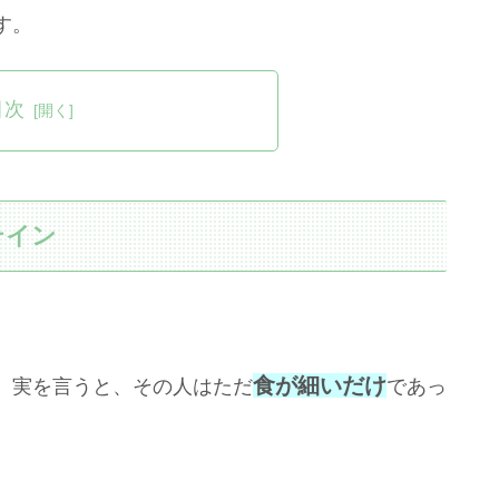
す。
目次
テイン
食が細いだけ
、実を言うと、その人はただ
であっ