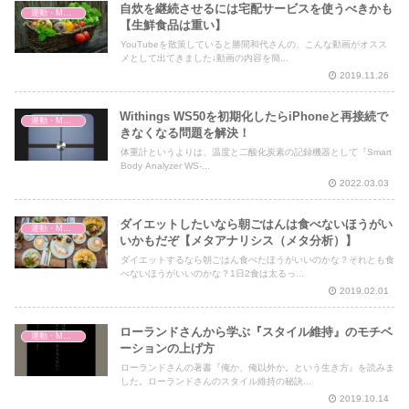
自炊を継続させるには宅配サービスを使うべきかも
運動・MMA・身体づくり
【生鮮食品は重い】
YouTubeを散策していると勝間和代さんの、こんな動画がオスス
メとして出てきました↓動画の内容を簡...
2019.11.26
Withings WS50を初期化したらiPhoneと再接続で
運動・MMA・身体づくり
きなくなる問題を解決！
体重計というよりは、温度と二酸化炭素の記録機器として『Smart
Body Analyzer WS-...
2022.03.03
ダイエットしたいなら朝ごはんは食べないほうがい
運動・MMA・身体づくり
いかもだぞ【メタアナリシス（メタ分析）】
ダイエットするなら朝ごはん食べたほうがいいのかな？それとも食
べないほうがいいのかな？1日2食は太るっ...
2019.02.01
ローランドさんから学ぶ『スタイル維持』のモチベ
運動・MMA・身体づくり
ーションの上げ方
ローランドさんの著書『俺か、俺以外か。という生き方』を読みま
した。ローランドさんのスタイル維持の秘訣...
2019.10.14