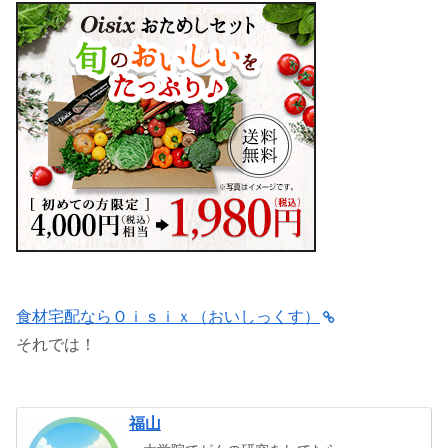
食材宅配ならＯｉｓｉｘ（おいしっくす）
それでは！
福山