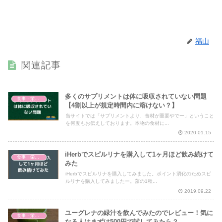
福山
関連記事
多くのサプリメントは体に吸収されていない問題
食事・栄養・サプリ
【4割以上が規定時間内に溶けない？】
当サイトでは「サプリメントより、食材が重要やでー」ということ
を何度もお伝えしております。本物の食材に...
2020.01.15
iHerbでスピルリナを購入して1ヶ月ほど飲み続けて
食事・栄養・サプリ
みた
iHerbでスピルリナを購入してみました。ポイント消化のためスピ
ルリナを購入してみましたー。藻の1種...
2019.09.22
ユーグレナの緑汁を飲んでみたのでレビュー！気に
食事・栄養・サプリ
なる人はまずは500円で試してみたら？