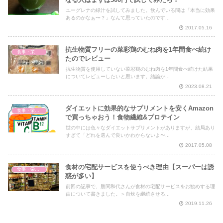
ユーグレナの緑汁を試してみました。飲んでいる間は「本当に効果
あるのかなぁ〜？」なんて思っていたのです...
2017.05.16
抗生物質フリーの菜彩鶏のむね肉を1年間食べ続け
食事・栄養・サプリ
たのでレビュー
抗生物質を使用していない菜彩鶏のむね肉を1年間食べ続けた結果
についてレビューしたいと思います。結論か...
2023.08.21
ダイエットに効果的なサプリメントを安くAmazon
食事・栄養・サプリ
で買っちゃおう！食物繊維&プロテイン
世の中には色々なダイエットサプリメントがありますが、結局あり
すぎて「どれを選んで良いかわからないよ〜...
2017.05.08
食材の宅配サービスを使うべき理由【スーパーは誘
食事・栄養・サプリ
惑が多い】
前回の記事で、勝間和代さんが食材の宅配サービスをお勧めする理
由について書きました。＞自炊を継続させる...
2019.11.26