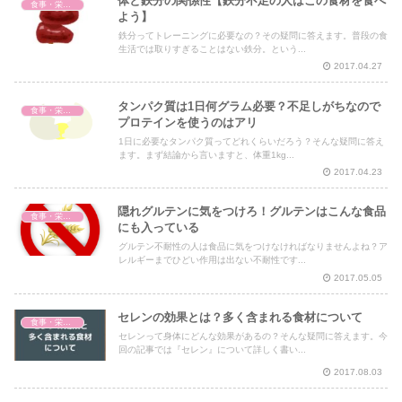
体と鉄分の関係性【鉄分不足の人はこの食材を食べ
食事・栄養・サプリ
よう】
鉄分ってトレーニングに必要なの？その疑問に答えます。普段の食
生活では取りすぎることはない鉄分。という...
2017.04.27
タンパク質は1日何グラム必要？不足しがちなので
食事・栄養・サプリ
プロテインを使うのはアリ
1日に必要なタンパク質ってどれくらいだろう？そんな疑問に答え
ます。まず結論から言いますと、体重1kg...
2017.04.23
隠れグルテンに気をつけろ！グルテンはこんな食品
食事・栄養・サプリ
にも入っている
グルテン不耐性の人は食品に気をつけなければなりませんよね？ア
レルギーまでひどい作用は出ない不耐性です...
2017.05.05
セレンの効果とは？多く含まれる食材について
食事・栄養・サプリ
セレンって身体にどんな効果があるの？そんな疑問に答えます。今
回の記事では『セレン』について詳しく書い...
2017.08.03