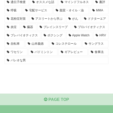
遺伝子検査
オススメな話
マインドフルネス
書評
呼吸
宅配サービス
脂質・オイル・油
MMA
花粉症対策
アスリートから学ぶ
がん
ドクターエア
炎症
臓器
ブレインスリープ
プロバイオティクス
プレバイオティクス
ボクシング
Apple Watch
HRV
自転車
山本義徳
コレステロール
サングラス
ワセリン
バドミントン
ギアレビュー
食事法
パレオな男
PAGE TOP