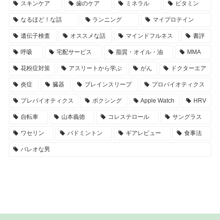
スキンケア
歯のケア
ミネラル
ビタミン
なるほど！な話
ランニング
マイプロテイン
遺伝子検査
オススメな話
マインドフルネス
書評
呼吸
宅配サービス
脂質・オイル・油
MMA
花粉症対策
アスリートから学ぶ
がん
ドクターエア
炎症
臓器
ブレインスリープ
プロバイオティクス
プレバイオティクス
ボクシング
Apple Watch
HRV
自転車
山本義徳
コレステロール
サングラス
ワセリン
バドミントン
ギアレビュー
食事法
パレオな男