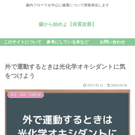
腸内フローラを中心に健康について情報発信します
腸から始めよ【体質改善】
このサイトについて
参考にしている本など
お問い合わせ
外で運動するときは光化学オキシダントに気
をつけよう
2017.05.11
2026.04.06
休息・回復・不調対策