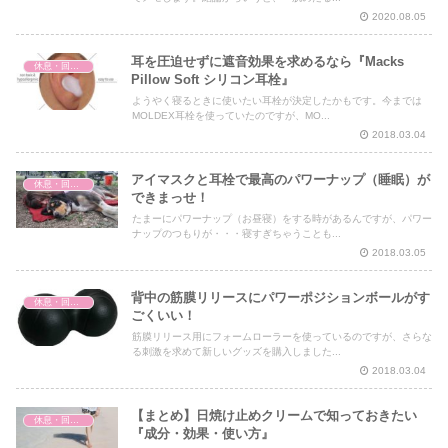
2020.08.05
耳を圧迫せずに遮音効果を求めるなら『Macks
休息・回復・不調対策
Pillow Soft シリコン耳栓』
ようやく寝るときに使いたい耳栓が決定したかもです。今までは
MOLDEX耳栓を使っていたのですが、MO...
2018.03.04
アイマスクと耳栓で最高のパワーナップ（睡眠）が
休息・回復・不調対策
できまっせ！
たまーにパワーナップ（お昼寝）をする時があるんですが、パワー
ナップのつもりが・・・寝すぎちゃうことも...
2018.03.05
背中の筋膜リリースにパワーポジションボールがす
休息・回復・不調対策
ごくいい！
筋膜リリース用にフォームローラーを使っているのですが、さらな
る刺激を求めて新しいグッズを購入しました...
2018.03.04
【まとめ】日焼け止めクリームで知っておきたい
休息・回復・不調対策
『成分・効果・使い方』