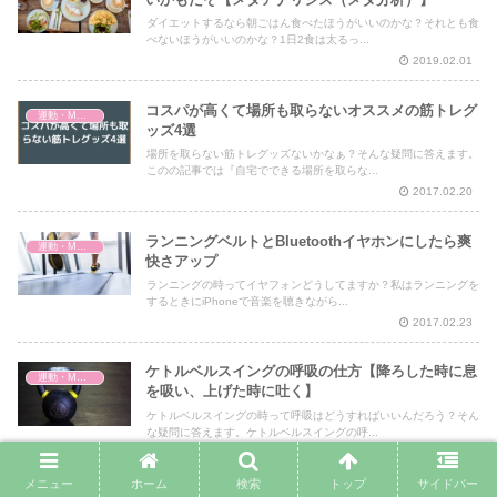
ダイエットするなら朝ごはん食べたほうがいいのかな？それとも食
べないほうがいいのかな？1日2食は太るっ...
2019.02.01
コスパが高くて場所も取らないオススメの筋トレグ
運動・MMA・身体づくり
ッズ4選
場所を取らない筋トレグッズないかなぁ？そんな疑問に答えます。
このの記事では『自宅でできる場所を取らな...
2017.02.20
ランニングベルトとBluetoothイヤホンにしたら爽
運動・MMA・身体づくり
快さアップ
ランニングの時ってイヤフォンどうしてますか？私はランニングを
するときにiPhoneで音楽を聴きながら...
2017.02.23
ケトルベルスイングの呼吸の仕方【降ろした時に息
運動・MMA・身体づくり
を吸い、上げた時に吐く】
ケトルベルスイングの時って呼吸はどうすればいいんだろう？そん
な疑問に答えます。ケトルベルスイングの呼...
2020.02.04
メニュー
ホーム
検索
トップ
サイドバー