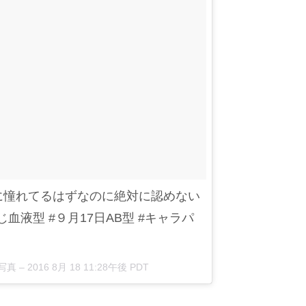
ンに憧れてるはずなのに絶対に認めない
じ血液型 #９月17日AB型 #キャラパ
写真 –
2016 8月 18 11:28午後 PDT