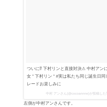
ついに⁉ 下村リンと直接対決⚠ 中村ア
女 ” 下村リン ” #実は私たち同じ誕生日同
レードお楽しみに
中村 アンさん(@cocoannne)が投稿した
左側が中村アンさんです。