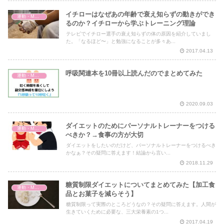
イチローはなぜあの年齢で衰え知らずの動きができ
運動・MMA・身体づくり
るのか？イチローから学ぶトレーニング理論
テレビでイチロー選手の衰え知らずの体の原因を紹介していまし
た。「なるほど〜」と勉強になることが多々あ...
2017.04.13
呼吸関連本を10冊以上読んだのでまとめてみた
運動・MMA・身体づくり
2020.09.03
ダイエットのためにパーソナルトレーナーをつける
運動・MMA・身体づくり
べきか？→食事の方が大切
ダイエットをしたいのだけど、パーソナルトレーナーをつけるべき
かなぁ？その疑問に答えます！結論から言い...
2018.11.29
糖質制限ダイエットについてまとめてみた【加工食
運動・MMA・身体づくり
品とお菓子を減らそう】
糖質制限って実際のところどうなの？その疑問に答えます。人間が
生きていくために必要な、三大栄養素の1つ...
2017.04.19