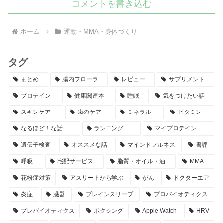
コメントを書き込む
ホーム
運動・MMA・身体づくり
タグ
まとめ
腸内フローラ
レビュー
サプリメント
プロテイン
健康関連本
睡眠
気をつけたい話
スキンケア
歯のケア
ミネラル
ビタミン
なるほど！な話
ランニング
マイプロテイン
遺伝子検査
オススメな話
マインドフルネス
書評
呼吸
宅配サービス
脂質・オイル・油
MMA
花粉症対策
アスリートから学ぶ
がん
ドクターエア
炎症
臓器
ブレインスリープ
プロバイオティクス
プレバイオティクス
ボクシング
Apple Watch
HRV