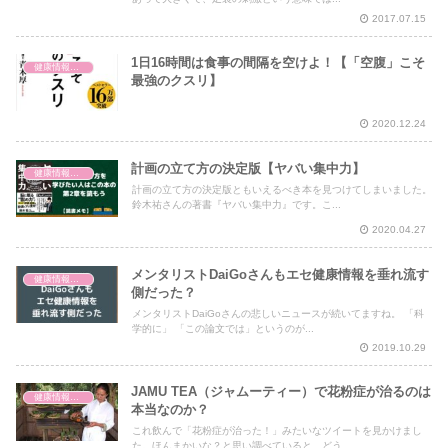
2017.07.15
1日16時間は食事の間隔を空けよ！【「空腹」こそ
健康情報の読み解き・考え方
最強のクスリ】
2020.12.24
計画の立て方の決定版【ヤバい集中力】
健康情報の読み解き・考え方
計画の立て方の決定版ともいえるべき本を見つけてしまいました。
鈴木祐さんの著書『ヤバい集中力』です。こ...
2020.04.27
メンタリストDaiGoさんもエセ健康情報を垂れ流す
健康情報の読み解き・考え方
側だった？
メンタリストDaiGoさんの悲しいニュースが続いてますね。 「科
学的に」 「この論文では」というのが...
2019.10.29
JAMU TEA（ジャムーティー）で花粉症が治るのは
健康情報の読み解き・考え方
本当なのか？
これ飲んで「花粉症が治った！」みたいなツイートを見かけまし
た。ほんまかいな？と思い調べていると、どう...