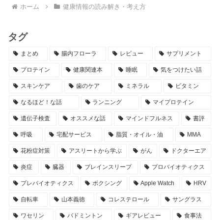
ホーム
健康情報の読み解き・考え方
タグ
まとめ
腸内フローラ
レビュー
サプリメント
プロテイン
健康関連本
睡眠
気をつけたい話
スキンケア
歯のケア
ミネラル
ビタミン
なるほど！な話
ランニング
マイプロテイン
遺伝子検査
オススメな話
マインドフルネス
書評
呼吸
宅配サービス
脂質・オイル・油
MMA
花粉症対策
アスリートから学ぶ
がん
ドクターエア
炎症
臓器
ブレインスリープ
プロバイオティクス
プレバイオティクス
ボクシング
Apple Watch
HRV
自転車
山本義徳
コレステロール
サングラス
ワセリン
バドミントン
ギアレビュー
食事法