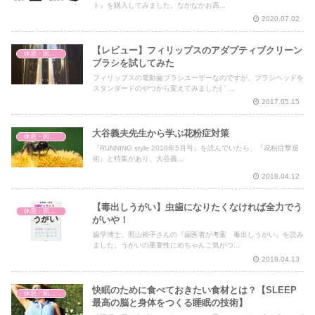
ト』を購入してみました。なかなかお高...
2020.07.02
【レビュー】フィリップスのアダプティブクリーン
休息・回復・不調対策
ブラシを試してみた
フィリップスの電動歯ブラシユーザーなのですが、ブラシヘッドを
スタンダードのやつから変えてみました(｀...
2017.05.15
大谷義夫先生から学ぶ花粉症対策
休息・回復・不調対策
『RUNNING style 2018年5月号』を読んでいたら、『花粉症撃退
術』と特集があり、大谷義...
2018.04.12
【毒出しうがい】虫歯になりたくなければ全力でう
休息・回復・不調対策
がいや！
歯学博士、照山裕子さんの『歯医者が考案 毒出しうがい』を読み
ました。うがいの重要性にめちゃんこ気がつ...
2018.04.13
快眠のために食べておきたい食材とは？【SLEEP
休息・回復・不調対策
最高の脳と身体をつくる睡眠の技術】