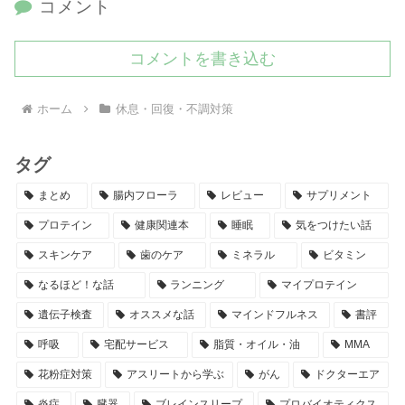
コメント
コメントを書き込む
ホーム
休息・回復・不調対策
タグ
まとめ
腸内フローラ
レビュー
サプリメント
プロテイン
健康関連本
睡眠
気をつけたい話
スキンケア
歯のケア
ミネラル
ビタミン
なるほど！な話
ランニング
マイプロテイン
遺伝子検査
オススメな話
マインドフルネス
書評
呼吸
宅配サービス
脂質・オイル・油
MMA
花粉症対策
アスリートから学ぶ
がん
ドクターエア
炎症
臓器
ブレインスリープ
プロバイオティクス