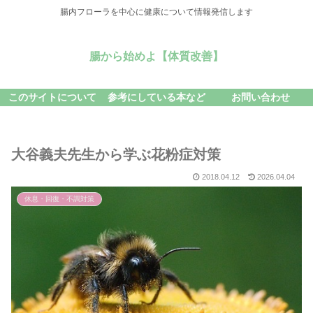
腸内フローラを中心に健康について情報発信します
腸から始めよ【体質改善】
このサイトについて
参考にしている本など
お問い合わせ
大谷義夫先生から学ぶ花粉症対策
2018.04.12
2026.04.04
休息・回復・不調対策