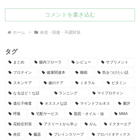
コメントを書き込む
ホーム
休息・回復・不調対策
タグ
まとめ
腸内フローラ
レビュー
サプリメント
プロテイン
健康関連本
睡眠
気をつけたい話
スキンケア
歯のケア
ミネラル
ビタミン
なるほど！な話
ランニング
マイプロテイン
遺伝子検査
オススメな話
マインドフルネス
書評
呼吸
宅配サービス
脂質・オイル・油
MMA
花粉症対策
アスリートから学ぶ
がん
ドクターエア
炎症
臓器
ブレインスリープ
プロバイオティクス