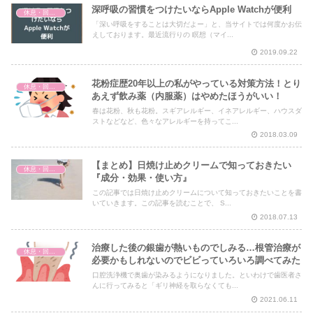
深呼吸の習慣をつけたいならApple Watchが便利
休息・回復・不調対策
「深い呼吸をすることは大切だよー」と、当サイトでは何度かお伝
えしております。最近流行りの 瞑想（マイ...
2019.09.22
花粉症歴20年以上の私がやっている対策方法！とり
休息・回復・不調対策
あえず飲み薬（内服薬）はやめたほうがいい！
春は花粉、秋も花粉。スギアレルギー、イネアレルギー、ハウスダ
ストなどなど、色々なアレルギーを持ってこ...
2018.03.09
【まとめ】日焼け止めクリームで知っておきたい
休息・回復・不調対策
『成分・効果・使い方』
この記事では日焼け止めクリームについて知っておきたいことを書
いていきます。この記事を読むことで、 S...
2018.07.13
治療した後の銀歯が熱いものでしみる…根管治療が
休息・回復・不調対策
必要かもしれないのでビビっていろいろ調べてみた
口腔洗浄機で奥歯が染みるようになりました。といわけで歯医者さ
んに行ってみると「ギリ神経を取らなくても...
2021.06.11