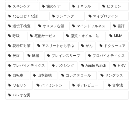
スキンケア
歯のケア
ミネラル
ビタミン
なるほど！な話
ランニング
マイプロテイン
遺伝子検査
オススメな話
マインドフルネス
書評
呼吸
宅配サービス
脂質・オイル・油
MMA
花粉症対策
アスリートから学ぶ
がん
ドクターエア
炎症
臓器
ブレインスリープ
プロバイオティクス
プレバイオティクス
ボクシング
Apple Watch
HRV
自転車
山本義徳
コレステロール
サングラス
ワセリン
バドミントン
ギアレビュー
食事法
パレオな男