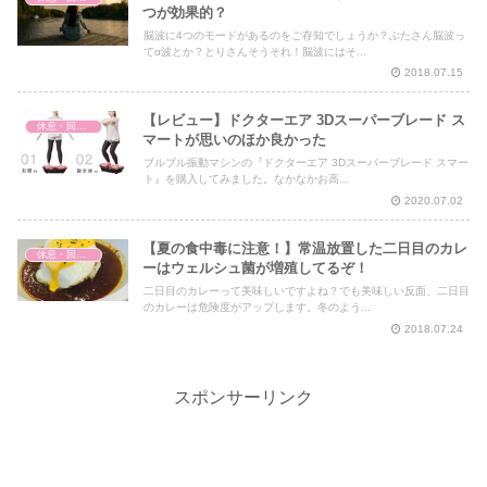
つが効果的？
脳波に4つのモードがあるのをご存知でしょうか？ぶたさん脳波っ
てα波とか？とりさんそうそれ！脳波にはそ...
2018.07.15
【レビュー】ドクターエア 3Dスーパーブレード ス
休息・回復・不調対策
マートが思いのほか良かった
ブルブル振動マシンの『ドクターエア 3Dスーパーブレード スマー
ト』を購入してみました。なかなかお高...
2020.07.02
【夏の食中毒に注意！】常温放置した二日目のカレ
休息・回復・不調対策
ーはウェルシュ菌が増殖してるぞ！
二日目のカレーって美味しいですよね？でも美味しい反面、二日目
のカレーは危険度がアップします。冬のよう...
2018.07.24
スポンサーリンク