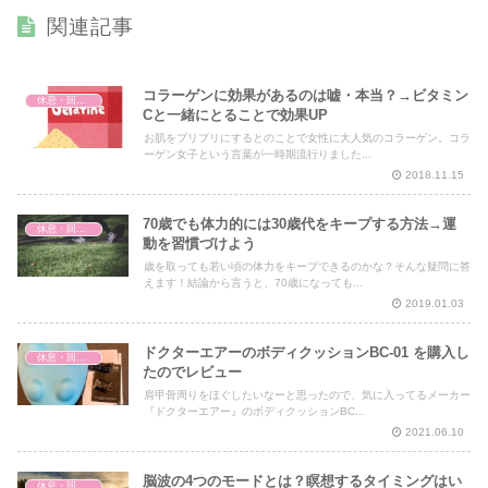
関連記事
コラーゲンに効果があるのは嘘・本当？→ビタミン
休息・回復・不調対策
Cと一緒にとることで効果UP
お肌をプリプリにするとのことで女性に大人気のコラーゲン。コラ
ーゲン女子という言葉が一時期流行りました...
2018.11.15
70歳でも体力的には30歳代をキープする方法→運
休息・回復・不調対策
動を習慣づけよう
歳を取っても若い頃の体力をキープできるのかな？そんな疑問に答
えます！結論から言うと、70歳になっても...
2019.01.03
ドクターエアーのボディクッションBC-01 を購入し
休息・回復・不調対策
たのでレビュー
肩甲骨周りをほぐしたいなーと思ったので、気に入ってるメーカー
『ドクターエアー』のボディクッションBC...
2021.06.10
脳波の4つのモードとは？瞑想するタイミングはい
休息・回復・不調対策