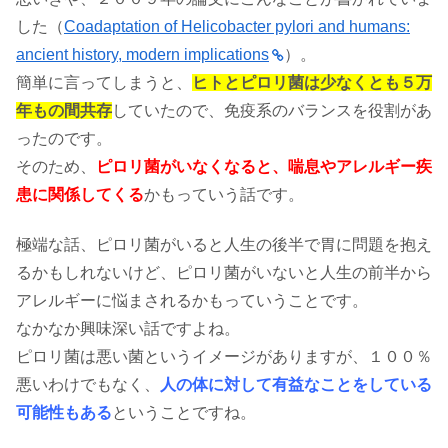
した（
Coadaptation of Helicobacter pylori and humans:
ancient history, modern implications
）。
簡単に言ってしまうと、
ヒトとピロリ菌は少なくとも５万
年もの間共存
していたので、免疫系のバランスを役割があ
ったのです。
そのため、
ピロリ菌がいなくなると、喘息やアレルギー疾
患に関係してくる
かもっていう話です。
極端な話、ピロリ菌がいると人生の後半で胃に問題を抱え
るかもしれないけど、ピロリ菌がいないと人生の前半から
アレルギーに悩まされるかもっていうことです。
なかなか興味深い話ですよね。
ピロリ菌は悪い菌というイメージがありますが、１００％
悪いわけでもなく、
人の体に対して有益なことをしている
可能性もある
ということですね。