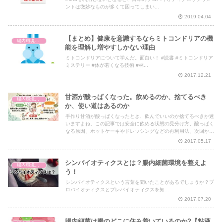
ントは微妙なものが多くて困ってしまい...
2019.04.04
【まとめ】健康を意識するならミトコンドリアの機
腸内環境と体の仕組み
能を理解し増やすしかない理由
ミトコンドリアについて学んだ。面白い！ #読書 #ミトコンドリア
ミステリー #体が若くなる技術 #林...
2017.12.21
甘酒が酸っぱくなった。飲めるのか、捨てるべき
腸内環境と体の仕組み
か、使い道はあるのか
手作り甘酒が酸っぱくなったとき、飲んでいいのか捨てるべきか迷
いますよね。この記事では安全に飲める状態の見分け方、酸っぱく
なる原因、ホットケーキやドレッシングなどの再利用法、次回から
失敗しないコツまでまとめて解説します。
2017.05.17
シンバイオティクスとは？腸内細菌環境を整えよ
腸内環境と体の仕組み
う！
シンバイオティクスという言葉を聞いたことがあるでしょうか？プ
ロバイオティクスとプレバイオティクスを知...
2017.07.20
腸内細菌は腸のどこに住み着いているのか?【粘液