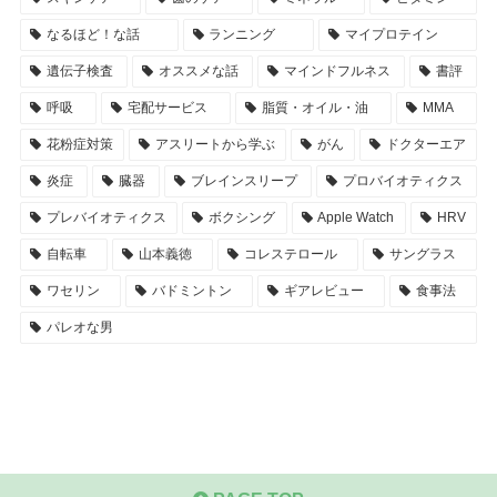
なるほど！な話
ランニング
マイプロテイン
遺伝子検査
オススメな話
マインドフルネス
書評
呼吸
宅配サービス
脂質・オイル・油
MMA
花粉症対策
アスリートから学ぶ
がん
ドクターエア
炎症
臓器
ブレインスリープ
プロバイオティクス
プレバイオティクス
ボクシング
Apple Watch
HRV
自転車
山本義徳
コレステロール
サングラス
ワセリン
バドミントン
ギアレビュー
食事法
パレオな男