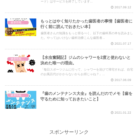
ード）はサービスを終了しています...
2017.09.12
もっとはやく知りたかった歯医者の事情【歯医者に
健康情報の読み解き・考え方
行く前に読んでおきたい本】
歯医者さんの知識をもっと得るべく、以下の歯科系の本を読みまし
た。やってはいけない歯科治療こんな歯医者...
2021.07.17
【水虫奮闘記】ジムのシャワーを2度と使わないと
健康情報の読み解き・考え方
決めた唯一の理由。
「毎日スポーツジムに行って、シャワーを浴びて帰宅すれば、自宅
のお風呂代がかからないからお得じゃね？」...
2017.06.09
『歯のメンテナンス大全』を読んだのでメモ【歯を
健康情報の読み解き・考え方
守るために知っておきたいこと】
2021.01.22
スポンサーリンク