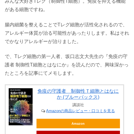
みんな大好きTレグ（制御性T細胞）。免疫を抑える機能
がある細胞ですね。
腸内細菌を整えることでTレグ細胞が活性化されるので、
アレルギー体質が治る可能性があったりします。私はそれ
でかなりアレルギーが治りました。
で、Tレグ細胞の第一人者、坂口志文大先生の『免疫の守
護者 制御性T細胞とはなにか』を読んだので、興味深かっ
たところを記事にてメモします。
免疫の守護者 制御性Ｔ細胞とはなに
か (ブルーバックス)
講談社
Amazonの商品レビュー・口コミを見る
Amazon