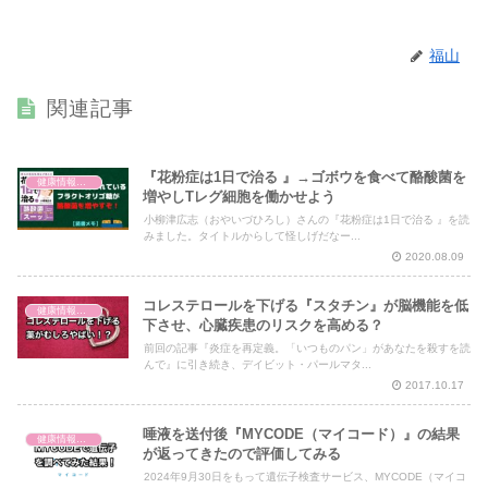
福山
関連記事
『花粉症は1日で治る 』→ゴボウを食べて酪酸菌を
健康情報の読み解き・考え方
増やしTレグ細胞を働かせよう
小柳津広志（おやいづひろし）さんの『花粉症は1日で治る 』を読
みました。タイトルからして怪しげだなー...
2020.08.09
コレステロールを下げる『スタチン』が脳機能を低
健康情報の読み解き・考え方
下させ、心臓疾患のリスクを高める？
前回の記事『炎症を再定義。「いつものパン」があなたを殺すを読
んで』に引き続き、デイビット・パールマタ...
2017.10.17
唾液を送付後『MYCODE（マイコード）』の結果
健康情報の読み解き・考え方
が返ってきたので評価してみる
2024年9月30日をもって遺伝子検査サービス、MYCODE（マイコ