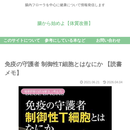
腸内フローラを中心に健康について情報発信します
腸から始めよ【体質改善】
このサイトについて
参考にしている本など
お問い合わせ
免疫の守護者 制御性T細胞とはなにか 【読書
メモ】
2021.06.21
2026.04.04
健康情報の読み解き・考え方