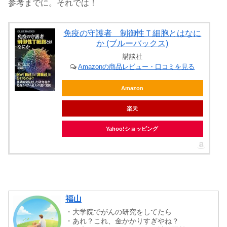
参考までに。それでは！
免疫の守護者 制御性Ｔ細胞とはなに
か (ブルーバックス)
講談社
Amazonの商品レビュー・口コミを見る
Amazon
楽天
Yahoo!ショッピング
福山
・大学院でがんの研究をしてたら
・あれ？これ、金かかりすぎやね？