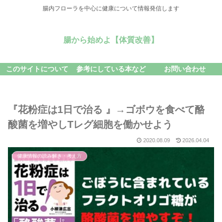
腸内フローラを中心に健康について情報発信します
腸から始めよ【体質改善】
このサイトについて
参考にしている本など
お問い合わせ
『花粉症は1日で治る 』→ゴボウを食べて酪
酸菌を増やしTレグ細胞を働かせよう
2020.08.09
2026.04.04
健康情報の読み解き・考え方