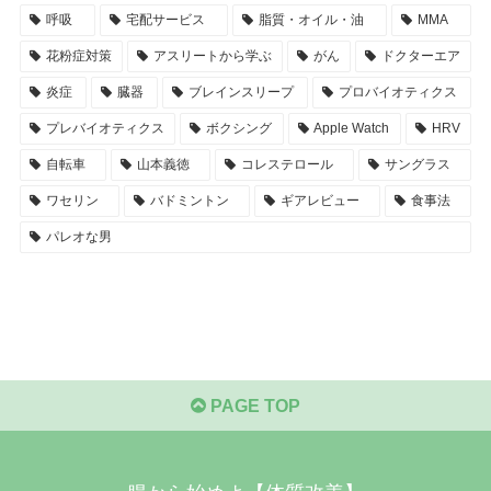
呼吸
宅配サービス
脂質・オイル・油
MMA
花粉症対策
アスリートから学ぶ
がん
ドクターエア
炎症
臓器
ブレインスリープ
プロバイオティクス
プレバイオティクス
ボクシング
Apple Watch
HRV
自転車
山本義徳
コレステロール
サングラス
ワセリン
バドミントン
ギアレビュー
食事法
パレオな男
PAGE TOP