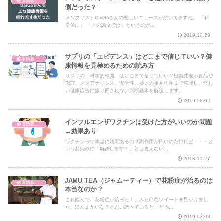
健康情報の読み解き・考え方
側だった？
メンタリストDaiGoさんの悲しいニュースが続いてますね。 「科
学的に」 「この論文では」というのが...
2019.10.29
サプリの「エビデンス」はどこまで信じていい？健
健康情報の読み解き・考え方
康情報を見極めるための読み方
サプリの「科学的根拠」はどこまで信じていい？機能性表示食品や
RCT、メタアナリシス、安全性、薬との相互作用まで整理し、怪し
い健康広告に振り回されない判断基準を解説します。
2019.08.02
インフルエンザワクチンは受けた方がいいのか問題
健康情報の読み解き・考え方
→効果あり
ワクチンって本当に効果あるの？副作用が怖いのだけれど・・・と
いうお悩みに「解決します！」とは言えない...
2018.11.27
JAMU TEA（ジャムーティー）で花粉症が治るのは
健康情報の読み解き・考え方
本当なのか？
これ飲んで「花粉症が治った！」みたいなツイートを見かけまし
た。ほんまかいな？と思い調べていると、どう...
2019.03.08