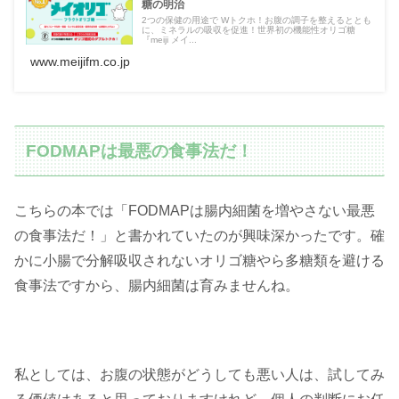
糖の明治
2つの保健の用途で Wトクホ！お腹の調子を整えるととも
に、ミネラルの吸収を促進！世界初の機能性オリゴ糖
『meiji メイ...
www.meijifm.co.jp
FODMAPは最悪の食事法だ！
こちらの本では「FODMAPは腸内細菌を増やさない最悪
の食事法だ！」と書かれていたのが興味深かったです。確
かに小腸で分解吸収されないオリゴ糖やら多糖類を避ける
食事法ですから、腸内細菌は育みませんね。
私としては、お腹の状態がどうしても悪い人は、試してみ