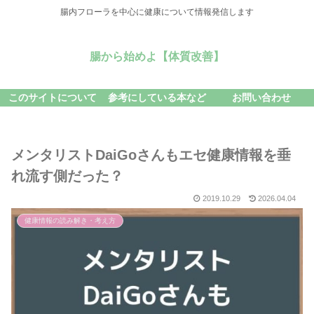
腸内フローラを中心に健康について情報発信します
腸から始めよ【体質改善】
このサイトについて
参考にしている本など
お問い合わせ
メンタリストDaiGoさんもエセ健康情報を垂
れ流す側だった？
2019.10.29
2026.04.04
健康情報の読み解き・考え方