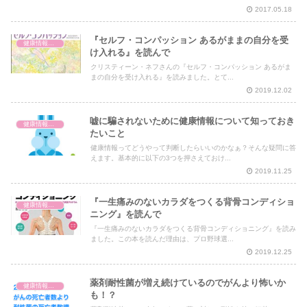
2017.05.18
『セルフ・コンパッション あるがままの自分を受
健康情報の読み解き・考え方
け入れる』を読んで
クリスティーン・ネフさんの『セルフ・コンパッション あるがま
まの自分を受け入れる』を読みました。とて...
2019.12.02
嘘に騙されないために健康情報について知っておき
健康情報の読み解き・考え方
たいこと
健康情報ってどうやって判断したらいいのかなぁ？そんな疑問に答
えます。基本的に以下の3つを押さえておけ...
2019.11.25
『一生痛みのないカラダをつくる背骨コンディショ
健康情報の読み解き・考え方
ニング』を読んで
『一生痛みのないカラダをつくる背骨コンディショニング』を読み
ました。この本を読んだ理由は、プロ野球選...
2019.12.25
薬剤耐性菌が増え続けているのでがんより怖いか
健康情報の読み解き・考え方
も！？