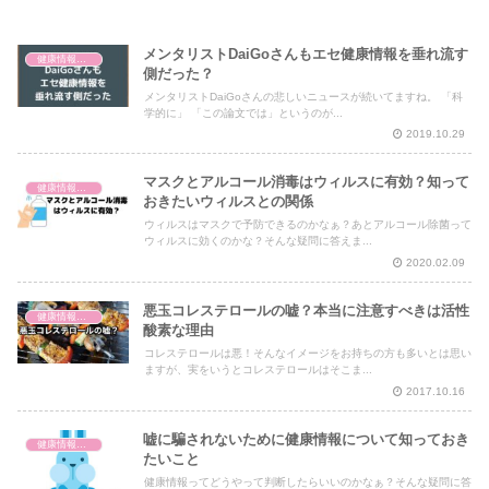
メンタリストDaiGoさんもエセ健康情報を垂れ流す
健康情報の読み解き・考え方
側だった？
メンタリストDaiGoさんの悲しいニュースが続いてますね。 「科
学的に」 「この論文では」というのが...
2019.10.29
マスクとアルコール消毒はウィルスに有効？知って
健康情報の読み解き・考え方
おきたいウィルスとの関係
ウィルスはマスクで予防できるのかなぁ？あとアルコール除菌って
ウィルスに効くのかな？そんな疑問に答えま...
2020.02.09
悪玉コレステロールの嘘？本当に注意すべきは活性
健康情報の読み解き・考え方
酸素な理由
コレステロールは悪！そんなイメージをお持ちの方も多いとは思い
ますが、実をいうとコレステロールはそこま...
2017.10.16
嘘に騙されないために健康情報について知っておき
健康情報の読み解き・考え方
たいこと
健康情報ってどうやって判断したらいいのかなぁ？そんな疑問に答