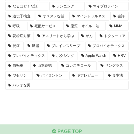
なるほど！な話
ランニング
マイプロテイン
遺伝子検査
オススメな話
マインドフルネス
書評
呼吸
宅配サービス
脂質・オイル・油
MMA
花粉症対策
アスリートから学ぶ
がん
ドクターエア
炎症
臓器
ブレインスリープ
プロバイオティクス
プレバイオティクス
ボクシング
Apple Watch
HRV
自転車
山本義徳
コレステロール
サングラス
ワセリン
バドミントン
ギアレビュー
食事法
パレオな男
PAGE TOP