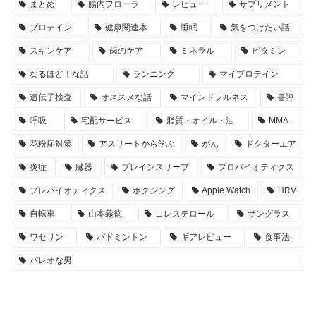
まとめ
腸内フローラ
レビュー
サプリメント
プロテイン
健康関連本
睡眠
気をつけたい話
スキンケア
歯のケア
ミネラル
ビタミン
なるほど！な話
ランニング
マイプロテイン
遺伝子検査
オススメな話
マインドフルネス
書評
呼吸
宅配サービス
脂質・オイル・油
MMA
花粉症対策
アスリートから学ぶ
がん
ドクターエア
炎症
臓器
ブレインスリープ
プロバイオティクス
プレバイオティクス
ボクシング
Apple Watch
HRV
自転車
山本義徳
コレステロール
サングラス
ワセリン
バドミントン
ギアレビュー
食事法
パレオな男