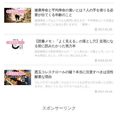
健康寿命と平均寿命の違いとは？人の手を借りる必
健康情報の読み解き・考え方
要が出てくる年齢のこと
健康寿命ってなに？そんな疑問に答えます。平均寿命という言葉は
誰もが聞いたことあると思いますが、『健康...
2017.01.06
【読書メモ：「よく見える」の落とし穴】近視にな
健康情報の読み解き・考え方
る前に読みたかった視力本
認定眼鏡士の田村智則さんの『「よく見える」の落とし穴』という
本を再読しました。1年ぐらい前に読んだ本...
2018.02.04
悪玉コレステロールの嘘？本当に注意すべきは活性
健康情報の読み解き・考え方
酸素な理由
コレステロールは悪！そんなイメージをお持ちの方も多いとは思い
ますが、実をいうとコレステロールはそこま...
2017.10.16
スポンサーリンク