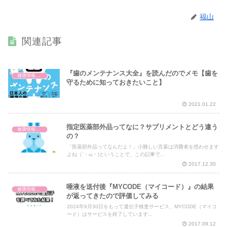
福山
関連記事
『歯のメンテナンス大全』を読んだのでメモ【歯を
健康情報の読み解き・考え方
守るために知っておきたいこと】
2021.01.22
指定医薬部外品ってなに？サプリメントとどう違う
健康情報の読み解き・考え方
の？
「医薬部外品ってなんだよ！」小難しい言葉は消費者を惑わせます
よね（´・ω・)ということで、この記事で...
2017.12.30
唾液を送付後『MYCODE（マイコード）』の結果
健康情報の読み解き・考え方
が返ってきたので評価してみる
2024年9月30日をもって遺伝子検査サービス、MYCODE（マイコ
ード）はサービスを終了しています...
2017.09.12