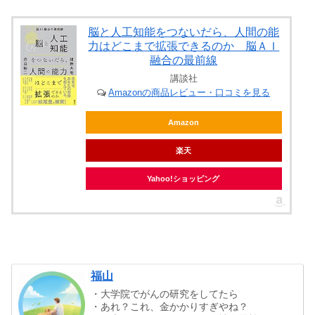
脳と人工知能をつないだら、人間の能
力はどこまで拡張できるのか 脳ＡＩ
融合の最前線
講談社
Amazonの商品レビュー・口コミを見る
Amazon
楽天
Yahoo!ショッピング
福山
・大学院でがんの研究をしてたら
・あれ？これ、金かかりすぎやね？