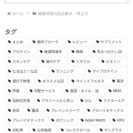
ホーム
健康情報の読み解き・考え方
タグ
まとめ
腸内フローラ
レビュー
サプリメント
プロテイン
健康関連本
睡眠
気をつけたい話
スキンケア
歯のケア
ミネラル
ビタミン
なるほど！な話
ランニング
マイプロテイン
遺伝子検査
オススメな話
マインドフルネス
書評
呼吸
宅配サービス
脂質・オイル・油
MMA
花粉症対策
アスリートから学ぶ
がん
ドクターエア
炎症
臓器
ブレインスリープ
プロバイオティクス
プレバイオティクス
ボクシング
Apple Watch
HRV
自転車
山本義徳
コレステロール
サングラス