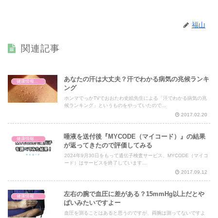
福山
関連記事
あなたの汗は大丈夫？汗でわかる病気の兆候ランキ
健康情報の読み解き・考え方
ング
ホンマでっかTVでおおたわ史絵先生による「汗でわかる病気の兆
候ランキング」というものをやっていたので...
2017.02.20
唾液を送付後『MYCODE（マイコード）』の結果
健康情報の読み解き・考え方
が返ってきたので評価してみる
2024年9月30日をもって遺伝子検査サービス、MYCODE（マイコ
ード）はサービスを終了しています...
2017.09.12
左右の腕で血圧に差がある？15mmHg以上だとや
健康情報の読み解き・考え方
ばいみたいですよー
血圧を測ることはあると思うのですが、両腕は測ってないですよ