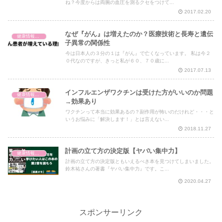
ね？今度からは両腕の血圧を測るクセをつけて...
2017.02.20
なぜ『がん』は増えたのか？医療技術と長寿と遺伝
健康情報の読み解き・考え方
子異常の関係性
今は日本人の３分の１は『がん』で亡くなっています。 私は今２
０代なのですが、きっと私が６０、７０歳に...
2017.07.13
インフルエンザワクチンは受けた方がいいのか問題
健康情報の読み解き・考え方
→効果あり
ワクチンって本当に効果あるの？副作用が怖いのだけれど・・・と
いうお悩みに「解決します！」とは言えない...
2018.11.27
計画の立て方の決定版【ヤバい集中力】
健康情報の読み解き・考え方
計画の立て方の決定版ともいえるべき本を見つけてしまいました。
鈴木祐さんの著書『ヤバい集中力』です。こ...
2020.04.27
スポンサーリンク