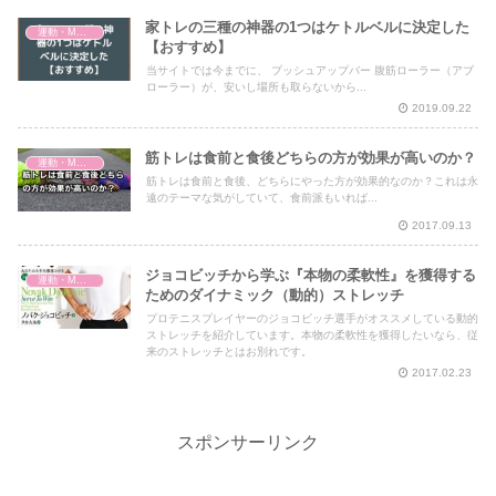
家トレの三種の神器の1つはケトルベルに決定した
運動・MMA・身体づくり
【おすすめ】
当サイトでは今までに、 プッシュアップバー 腹筋ローラー（アブ
ローラー）が、安いし場所も取らないから...
2019.09.22
筋トレは食前と食後どちらの方が効果が高いのか？
運動・MMA・身体づくり
筋トレは食前と食後、どちらにやった方が効果的なのか？これは永
遠のテーマな気がしていて、食前派もいれば...
2017.09.13
ジョコビッチから学ぶ『本物の柔軟性』を獲得する
運動・MMA・身体づくり
ためのダイナミック（動的）ストレッチ
プロテニスプレイヤーのジョコビッチ選手がオススメしている動的
ストレッチを紹介しています。本物の柔軟性を獲得したいなら、従
来のストレッチとはお別れです。
2017.02.23
スポンサーリンク