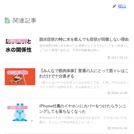
福山
関連記事
脱水症状の時に水を飲んでも症状が回復しない理由
運動・MMA・身体づくり
脱水状態の時に水を飲んでも状態がよくならないことをご存知でし
ょうか？夏場であれば、子供や高齢者は特に...
2017.08.10
【みんなで筋肉体操】普通の人にとって筋トレはこ
運動・MMA・身体づくり
れだけで十分過ぎる
「筋トレはバーベルやダンベルががなくても、工夫して行えばカッ
コイイボディは作れます。さぁ始めましょう...
2018.11.30
iPhone付属のイヤホンにカバーをつけたらランニ
運動・MMA・身体づくり
ングしても落ちなくなった
iPhoneのイヤホンが耳からポロポロするので、イヤホンカバーを
購入。ランニング中も外れなくなった！...
2018.01.26