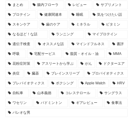
まとめ
腸内フローラ
レビュー
サプリメント
プロテイン
健康関連本
睡眠
気をつけたい話
スキンケア
歯のケア
ミネラル
ビタミン
なるほど！な話
ランニング
マイプロテイン
遺伝子検査
オススメな話
マインドフルネス
書評
呼吸
宅配サービス
脂質・オイル・油
MMA
花粉症対策
アスリートから学ぶ
がん
ドクターエア
炎症
臓器
ブレインスリープ
プロバイオティクス
プレバイオティクス
ボクシング
Apple Watch
HRV
自転車
山本義徳
コレステロール
サングラス
ワセリン
バドミントン
ギアレビュー
食事法
パレオな男