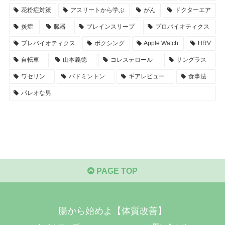
花粉症対策
アスリートから学ぶ
がん
ドクターエア
炎症
臓器
ブレインスリープ
プロバイオティクス
プレバイオティクス
ボクシング
Apple Watch
HRV
自転車
山本義徳
コレステロール
サングラス
ワセリン
バドミントン
ギアレビュー
食事法
パレオな男
PAGE TOP
腸から始めよ【体質改善】