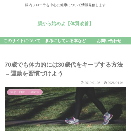
腸内フローラを中心に健康について情報発信します
腸から始めよ【体質改善】
このサイトについて
参考にしている本など
お問い合わせ
70歳でも体力的には30歳代をキープする方法
→運動を習慣づけよう
2019.01.03
2026.04.04
休息・回復・不調対策