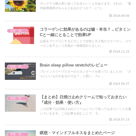
サングラス購入前に知っておきたいことがあります。それが、「紫
外線透過率がちゃんとあるかどうか？」につ...
2018.09.09
コラーゲンに効果があるのは嘘・本当？→ビタミン
休息・回復・不調対策
Cと一緒にとることで効果UP
お肌をプリプリにするとのことで女性に大人気のコラーゲン。コラ
ーゲン女子という言葉が一時期流行りました...
2018.11.15
Brain sleep pillow stretchのレビュー
休息・回復・不調対策
ブレインスリープピローのスタンダードを使っていましたが、「さ
らにいいものがあるのでは？」と思い、ブレ...
2024.06.27
【まとめ】日焼け止めクリームで知っておきたい
休息・回復・不調対策
『成分・効果・使い方』
この記事では日焼け止めクリームについて知っておきたいことを書
いていきます。この記事を読むことで、 S...
2018.07.13
瞑想・マインドフルネスをまとめたページ
休息・回復・不調対策