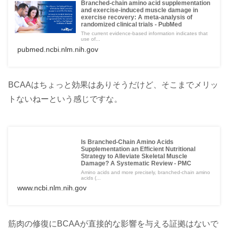
Branched-chain amino acid supplementation
and exercise-induced muscle damage in
exercise recovery: A meta-analysis of
randomized clinical trials - PubMed
The current evidence-based information indicates that
use of...
pubmed.ncbi.nlm.nih.gov
BCAAはちょっと効果はありそうだけど、そこまでメリッ
トないねーという感じですな。
Is Branched-Chain Amino Acids
Supplementation an Efficient Nutritional
Strategy to Alleviate Skeletal Muscle
Damage? A Systematic Review - PMC
Amino acids and more precisely, branched-chain amino
acids (...
www.ncbi.nlm.nih.gov
筋肉の修復にBCAAが直接的な影響を与える証拠はないで