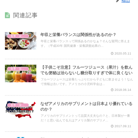
福山
関連記事
年収と栄養バランスは関係性があるのか？
食事・栄養・サプリ
年収と栄養バランスって関係あるのかなぁ？そんな疑問に答えま
す。（平成30年 国民健康・栄養調査結果の...
2020.05.11
【子供こそ注意】フルーツジュース（果汁）を飲ん
食事・栄養・サプリ
でも便秘は治らないし糖分取りすぎで体に良くない
フルーツジュースは栄養たっぷりだから子どもに飲ませよう！なん
て情報は古いです。アメリカの小児科学会は...
2018.06.14
なぜアメリカのサプリメントは日本より優れている
食事・栄養・サプリ
のか？
アメリカのサプリメントって品質大丈夫なの？と、日本製が一番
だ！と思い込んでる人はアメリカ製のサプリメ...
2017.09.11