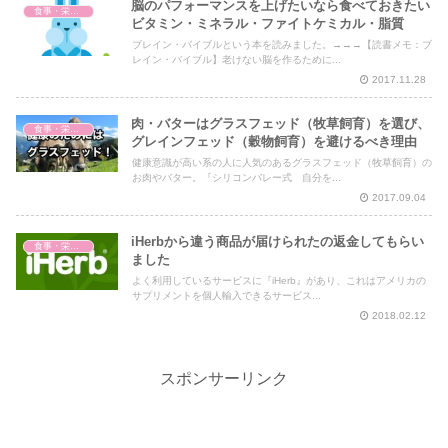
脳のパフォーマンスを上げたいなら食べておきたい
食事・栄養・サプリ
ビタミン・ミネラル・ファイトケミカル・脂質
ブレイン・バイブルという本を読みました。→→→【読書メモ：ブ
レイン・バイブル】老けない脳を作るために...
2017.11.28
肉・バターはグラスフェッド（牧草飼育）を選び、
食事・栄養・サプリ
グレインフェッド（穀物飼育）を避けるべき理由
健康意識が高い系の人に人気のあるグラスフェッド（牧草飼育）の
お肉やバター。『シリコンバレー式 自分を...
2017.09.04
iHerbから違う商品が届けられたの返金してもらい
食事・栄養・サプリ
ました
よく利用しているサービスに『iHerb』があり、これはアメリカの
サプリメントを個人輸入できるサービス...
2018.02.12
スポンサーリンク