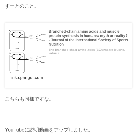
すーとのこと。
Branched-chain amino acids and muscle
protein synthesis in humans: myth or reality?
- Journal of the International Society of Sports
Nutrition
The branched chain amino acids (BCAAs) are leucine,
valine a...
link.springer.com
こちらも同様ですな。
YouTubeに説明動画をアップしました。