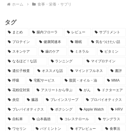
ホーム
食事・栄養・サプリ
タグ
まとめ
腸内フローラ
レビュー
サプリメント
プロテイン
健康関連本
睡眠
気をつけたい話
スキンケア
歯のケア
ミネラル
ビタミン
なるほど！な話
ランニング
マイプロテイン
遺伝子検査
オススメな話
マインドフルネス
書評
呼吸
宅配サービス
脂質・オイル・油
MMA
花粉症対策
アスリートから学ぶ
がん
ドクターエア
炎症
臓器
ブレインスリープ
プロバイオティクス
プレバイオティクス
ボクシング
Apple Watch
HRV
自転車
山本義徳
コレステロール
サングラス
ワセリン
バドミントン
ギアレビュー
食事法