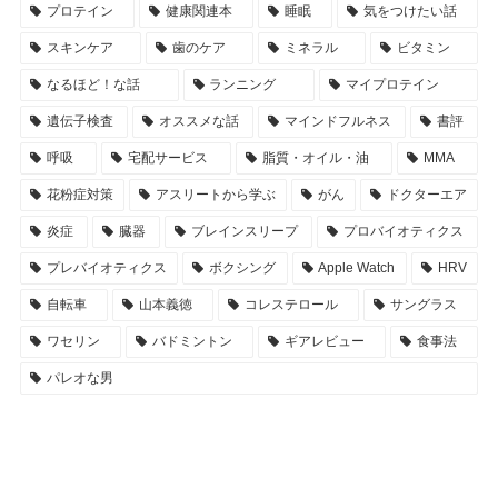
プロテイン
健康関連本
睡眠
気をつけたい話
スキンケア
歯のケア
ミネラル
ビタミン
なるほど！な話
ランニング
マイプロテイン
遺伝子検査
オススメな話
マインドフルネス
書評
呼吸
宅配サービス
脂質・オイル・油
MMA
花粉症対策
アスリートから学ぶ
がん
ドクターエア
炎症
臓器
ブレインスリープ
プロバイオティクス
プレバイオティクス
ボクシング
Apple Watch
HRV
自転車
山本義徳
コレステロール
サングラス
ワセリン
バドミントン
ギアレビュー
食事法
パレオな男