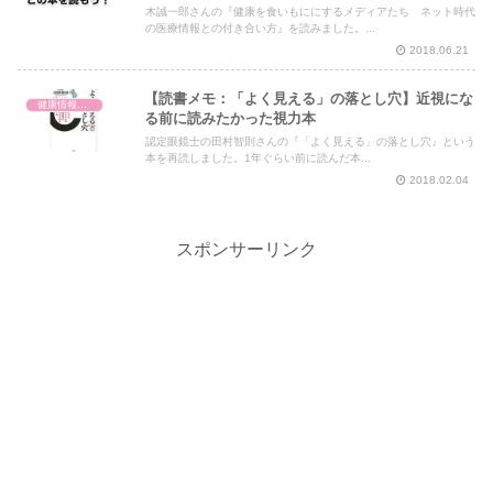
木誠一郎さんの『健康を食いもににするメディアたち ネット時代
の医療情報との付き合い方』を読みました。...
2018.06.21
【読書メモ：「よく見える」の落とし穴】近視にな
健康情報の読み解き・考え方
る前に読みたかった視力本
認定眼鏡士の田村智則さんの『「よく見える」の落とし穴』という
本を再読しました。1年ぐらい前に読んだ本...
2018.02.04
スポンサーリンク