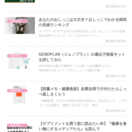
2020.10.13
あなたのおしっこは大丈夫？おしっこでわかる病気
健康情報の読み解き・考え方
の兆候ランキング
ホンマでっかTVでおおたわ史絵先生による「おしっこでわかる病
気の兆候ランキング」というものをやってい...
2017.02.20
GENOPLAN（ジェノプラン）の遺伝子検査キット
健康情報の読み解き・考え方
を試してみた
MYCODEの遺伝子検査キットを使って以来数年ぶりに、
GENOPLAN（ジェノプラン）という遺伝子検...
2021.07.29
【読書メモ：健康格差】自業自得で片付けたらしっ
健康情報の読み解き・考え方
ぺ返しをくらう
『健康格差 あなたの寿命は社会が決める』を読みました。このサ
イトでは何度も「健康に生きることが、個人...
2018.02.10
【サプリメントを買う前に読みたい本】『健康を食
健康情報の読み解き・考え方
い物にするメディアたち』を読んで