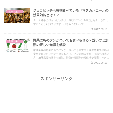
ジョコビッチも毎朝食べている『マヌカハニー』の
食事・栄養・サプリ
効果効能とは！？
テニス選手のジョコビッチは、毎朝スプーン2杯のはちみつを口に
することから始まります。はちみつといって...
2017.03.13
野菜に鳥のフンがついても食べられる？洗い方と加
食事・栄養・サプリ
熱の正しい知識を解説
家庭菜園の野菜に鳥のフンが…食べても大丈夫？厚生労働省や食品
安全委員会の公的データをもとに、フンの除去手順・流水での洗い
方・加熱温度の基準を解説。野菜の種類別の対処法や廃棄すべきケ
ースもまとめています。
2021.06.10
スポンサーリンク