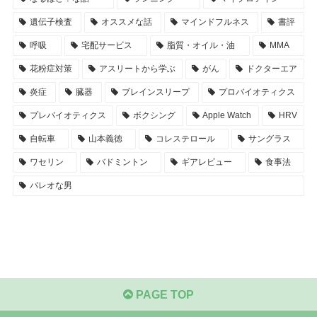
遺伝子検査
オススメな話
マインドフルネス
書評
呼吸
宅配サービス
脂質・オイル・油
MMA
花粉症対策
アスリートから学ぶ
がん
ドクターエア
炎症
臓器
ブレインスリープ
プロバイオティクス
プレバイオティクス
ボクシング
Apple Watch
HRV
自転車
山本義徳
コレステロール
サングラス
ワセリン
バドミントン
ギアレビュー
食事法
パレオな男
PAGE TOP