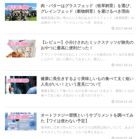
肉・バターはグラスフェッド（牧草飼育）を選び、
食事・栄養・サプリ
グレインフェッド（穀物飼育）を避けるべき理由
健康意識が高い系の人に人気のあるグラスフェッド（牧草飼育）の
お肉やバター。『シリコンバレー式 自分を...
2017.09.04
【レビュー】小分けされたミックスナッツが旅先の
食事・栄養・サプリ
おやつに最高に便利だった！
アマゾンで小分けされたミックスナッツが販売されているのを発見
したので、試しに購入してみました。購入し...
2017.10.12
健康に長生きするより美味しいもの食べて太く短い
食事・栄養・サプリ
人生がいい！という意見について
健康を気にして食べたいものを食べれない人生より、美味しいもの
食べて太く短い人生がいいと思うのですが？...
2018.12.18
オートファジー習慣というサプリメントを調べてみ
食事・栄養・サプリ
た【ワイは使わない予定】
基本的に日本で売られているサプリは割高な気がしていて、あまり
オススメしていません。コスパを考えるなら...
2020.07.29