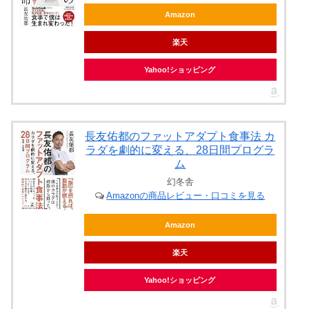
Amazon
楽天
Yahoo!ショッピング
長友佑都のファットアダプト食事法 カ
ラダを劇的に変える、28日間プログラ
ム
幻冬舎
Amazonの商品レビュー・口コミを見る
Amazon
楽天
Yahoo!ショッピング