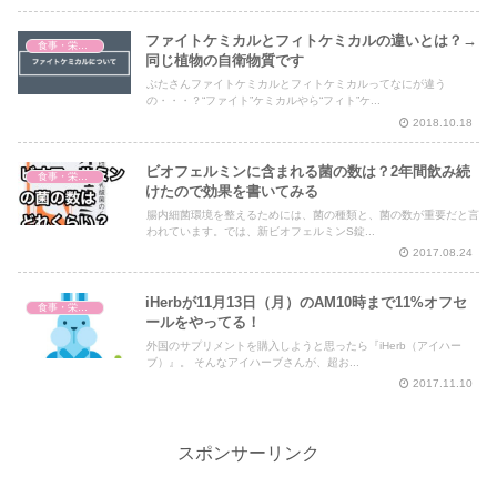
ファイトケミカルとフィトケミカルの違いとは？→
食事・栄養・サプリ
同じ植物の自衛物質です
ぶたさんファイトケミカルとフィトケミカルってなにが違う
の・・・？“ファイト”ケミカルやら“フィト”ケ...
2018.10.18
ビオフェルミンに含まれる菌の数は？2年間飲み続
食事・栄養・サプリ
けたので効果を書いてみる
腸内細菌環境を整えるためには、菌の種類と、菌の数が重要だと言
われています。では、新ビオフェルミンS錠...
2017.08.24
iHerbが11月13日（月）のAM10時まで11%オフセ
食事・栄養・サプリ
ールをやってる！
外国のサプリメントを購入しようと思ったら『iHerb（アイハー
ブ）』。 そんなアイハーブさんが、超お...
2017.11.10
スポンサーリンク