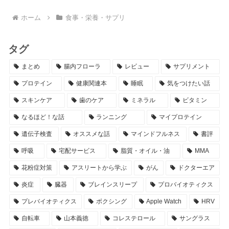
ホーム
食事・栄養・サプリ
タグ
まとめ
腸内フローラ
レビュー
サプリメント
プロテイン
健康関連本
睡眠
気をつけたい話
スキンケア
歯のケア
ミネラル
ビタミン
なるほど！な話
ランニング
マイプロテイン
遺伝子検査
オススメな話
マインドフルネス
書評
呼吸
宅配サービス
脂質・オイル・油
MMA
花粉症対策
アスリートから学ぶ
がん
ドクターエア
炎症
臓器
ブレインスリープ
プロバイオティクス
プレバイオティクス
ボクシング
Apple Watch
HRV
自転車
山本義徳
コレステロール
サングラス