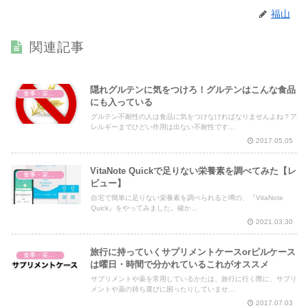
福山
関連記事
隠れグルテンに気をつけろ！グルテンはこんな食品
食事・栄養・サプリ
にも入っている
グルテン不耐性の人は食品に気をつけなければなりませんよね？ア
レルギーまでひどい作用は出ない不耐性です...
2017.05.05
VitaNote Quickで足りない栄養素を調べてみた【レ
食事・栄養・サプリ
ビュー】
自宅で簡単に足りない栄養素を調べられると噂の、『VitaNote
Quick』をやってみました。確か...
2021.03.30
旅行に持っていくサプリメントケースorピルケース
食事・栄養・サプリ
は曜日・時間で分かれているこれがオススメ
サプリメントや薬を常用しているかたは、旅行に行く際に、サプリ
メントや薬の持ち運びに困ったりしていませ...
2017.07.03