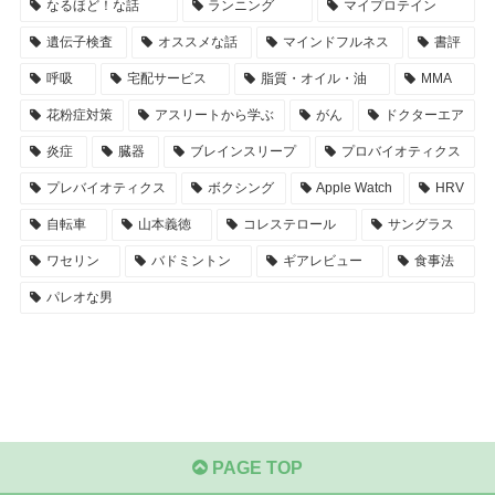
なるほど！な話
ランニング
マイプロテイン
遺伝子検査
オススメな話
マインドフルネス
書評
呼吸
宅配サービス
脂質・オイル・油
MMA
花粉症対策
アスリートから学ぶ
がん
ドクターエア
炎症
臓器
ブレインスリープ
プロバイオティクス
プレバイオティクス
ボクシング
Apple Watch
HRV
自転車
山本義徳
コレステロール
サングラス
ワセリン
バドミントン
ギアレビュー
食事法
パレオな男
PAGE TOP