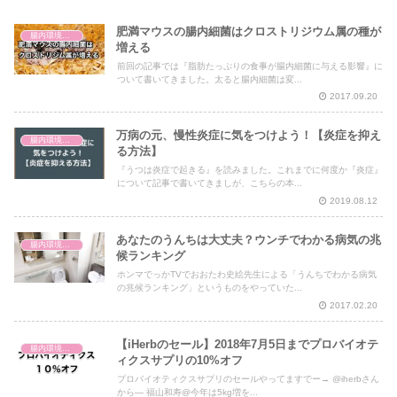
肥満マウスの腸内細菌はクロストリジウム属の種が
腸内環境と体の仕組み
増える
前回の記事では『脂肪たっぷりの食事が腸内細菌に与える影響』に
ついて書いてきました。太ると腸内細菌は変...
2017.09.20
万病の元、慢性炎症に気をつけよう！【炎症を抑え
腸内環境と体の仕組み
る方法】
『うつは炎症で起きる』を読みました。これまでに何度か『炎症』
について記事で書いてきましが、こちらの本...
2019.08.12
あなたのうんちは大丈夫？ウンチでわかる病気の兆
腸内環境と体の仕組み
候ランキング
ホンマでっかTVでおおたわ史絵先生による「うんちでわかる病気
の兆候ランキング」というものをやっていた...
2017.02.20
【iHerbのセール】2018年7月5日までプロバイオテ
腸内環境と体の仕組み
ィクスサプリの10%オフ
プロバイオティクスサプリのセールやってますでー→ @iherbさん
から— 福山和寿@今年は5kg増を...