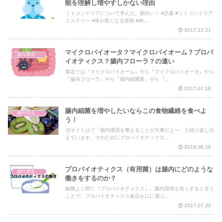
能を理解し増やすしかない理由
ミトコンドリアについて学んだ。面白い！ #読書 #ミトコンドリア
ミステリー #体が若くなる技術 #林...
2017.12.21
マイクロバイオータ？マイクロバイオーム？プロバ
腸内環境と体の仕組み
イオティクス？腸内フローラ？の違い
最近では『マイクロバイオーム』やら『マイクロバイオータ』やら
『腸内フローラ』やら『腸内細菌叢』やら『...
2017.07.18
腸内細菌を増やしたいならこの食物繊維を食べよ
腸内環境と体の仕組み
う！
当サイトはで「腸内環境を整えることが大事だよー」と繰り返し伝
えています。そのためにプロバイオティクス...
2018.06.16
プロバイオティクス（有用菌）は腸内にどのような
腸内環境と体の仕組み
働きをするのか？
細菌よく聞く『プロバイオティクス』。腸内環境を良くすると言う
ことで、プロバイオティクス食品を口に運ぶ...
2017.07.20