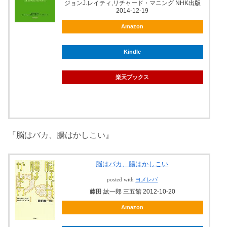
ジョンJ.レイティ,リチャード・マニング NHK出版
2014-12-19
Amazon
Kindle
楽天ブックス
『脳はバカ、腸はかしこい』
脳はバカ、腸はかしこい
posted with
ヨメレバ
藤田 紘一郎 三五館 2012-10-20
Amazon