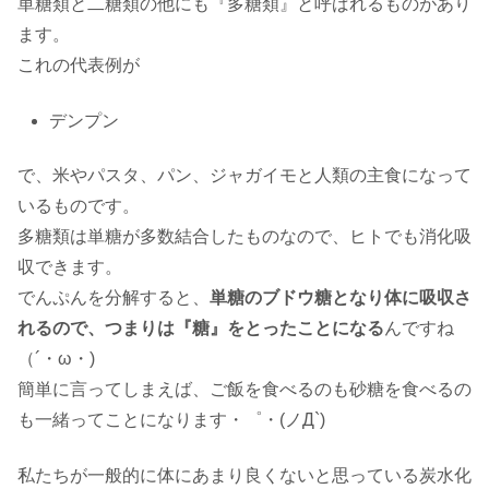
単糖類と二糖類の他にも『多糖類』と呼ばれるものがあり
ます。
これの代表例が
デンプン
で、米やパスタ、パン、ジャガイモと人類の主食になって
いるものです。
多糖類は単糖が多数結合したものなので、ヒトでも消化吸
収できます。
でんぷんを分解すると、
単糖のブドウ糖となり体に吸収さ
れるので、つまりは『糖』をとったことになる
んですね
（´・ω・)
簡単に言ってしまえば、ご飯を食べるのも砂糖を食べるの
も一緒ってことになります・゜・(ノД`)
私たちが一般的に体にあまり良くないと思っている炭水化