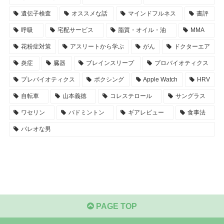
遺伝子検査
オススメな話
マインドフルネス
書評
呼吸
宅配サービス
脂質・オイル・油
MMA
花粉症対策
アスリートから学ぶ
がん
ドクターエア
炎症
臓器
ブレインスリープ
プロバイオティクス
プレバイオティクス
ボクシング
Apple Watch
HRV
自転車
山本義徳
コレステロール
サングラス
ワセリン
バドミントン
ギアレビュー
食事法
パレオな男
PAGE TOP