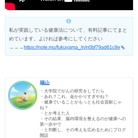
私が実践している健康法について、有料記事にてまと
めています。よければ参考にしてください
→→→
https://note.mu/fukuyama_/n/n0bf79ad61c8e
福山
・大学院でがんの研究をしてたら
・あれ？これ、金かかりすぎやね？
・健康でいることがもっとも社会貢献じゃ
ね？
・とか考えた人
・その結果、腸内環境を整えるのが健康への
第一歩やで
・と判断し、その考えを広めるためにブログ
開設