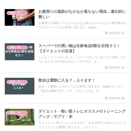
お腹周りの脂肪がなかなか落ちない理由→遺伝的に
運動・MMA・身体づくり
難しい
お腹周りの脂肪ってなんでなかなか落ちないのかなぁ？部分痩せは
できないの？そんな疑問に答えます。結論か...
2019.10.31
スーパーでの買い物は生鮮食品8割を目指そう！
運動・MMA・身体づくり
【ダイエットの近道】
こんなツイートをしました。スーパーのレジに並んでいる時、つい
つい人のカゴの中身をみちゃうのですが、ま...
2019.05.16
散歩は運動に入る？→入ります！
運動・MMA・身体づくり
散歩って運動に入るの？そんな疑問に答えます。結論からいうと
『散歩は運動でOK』です。ただしこれは、立...
2019.08.30
ダイエット・軽い筋トレにオススメのトレーニング
運動・MMA・身体づくり
グッズ・サプリ・本
ちょっといい体にしたいんだけれど、まずは何から始めたらいいん
だろう？そんな疑問に答えます。このページ...