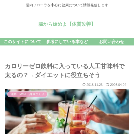
腸内フローラを中心に健康について情報発信します
腸から始めよ【体質改善】
このサイトについて
参考にしている本など
お問い合わせ
カロリーゼロ飲料に入っている人工甘味料で
太るの？→ダイエットに役立ちそう
2018.11.23
2026.04.04
運動・MMA・身体づくり