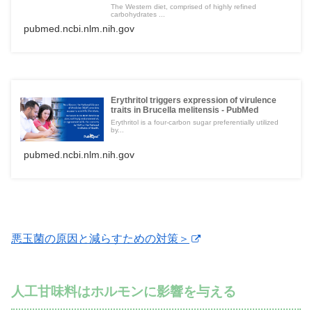
The Western diet, comprised of highly refined
carbohydrates ...
pubmed.ncbi.nlm.nih.gov
Erythritol triggers expression of virulence
traits in Brucella melitensis - PubMed
Erythritol is a four-carbon sugar preferentially utilized
by...
pubmed.ncbi.nlm.nih.gov
悪玉菌の原因と減らすための対策＞
人工甘味料はホルモンに影響を与える