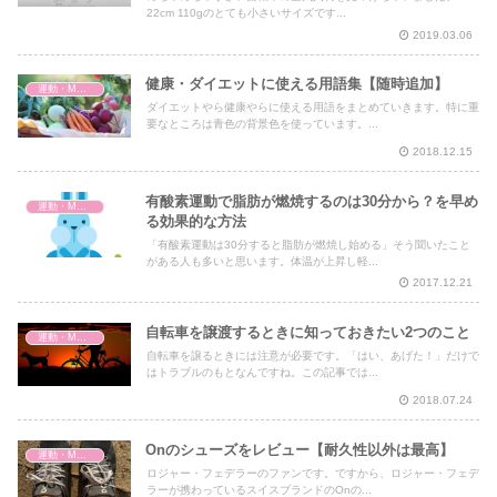
22cm 110gのとても小さいサイズです...
2019.03.06
健康・ダイエットに使える用語集【随時追加】
運動・MMA・身体づくり
ダイエットやら健康やらに使える用語をまとめていきます。特に重
要なところは青色の背景色を使っています。...
2018.12.15
有酸素運動で脂肪が燃焼するのは30分から？を早め
運動・MMA・身体づくり
る効果的な方法
「有酸素運動は30分すると脂肪が燃焼し始める」そう聞いたこと
がある人も多いと思います。体温が上昇し軽...
2017.12.21
自転車を譲渡するときに知っておきたい2つのこと
運動・MMA・身体づくり
自転車を譲るときには注意が必要です。「はい、あげた！」だけで
はトラブルのもとなんですね。この記事では...
2018.07.24
Onのシューズをレビュー【耐久性以外は最高】
運動・MMA・身体づくり
ロジャー・フェデラーのファンです。ですから、ロジャー・フェデ
ラーが携わっているスイスブランドのOnの...