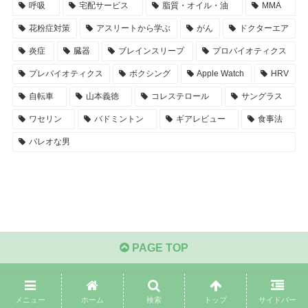
呼吸
宅配サービス
脂質・オイル・油
MMA
花粉症対策
アスリートから学ぶ
がん
ドクターエア
炎症
臓器
ブレインスリープ
プロバイオティクス
プレバイオティクス
ボクシング
Apple Watch
HRV
自転車
山本義徳
コレステロール
サングラス
ワセリン
バドミントン
ギアレビュー
食事法
パレオな男
PAGE TOP
メニュー
ホーム
検索
トップ
サイドバー
腸から始めよ【体質改善】