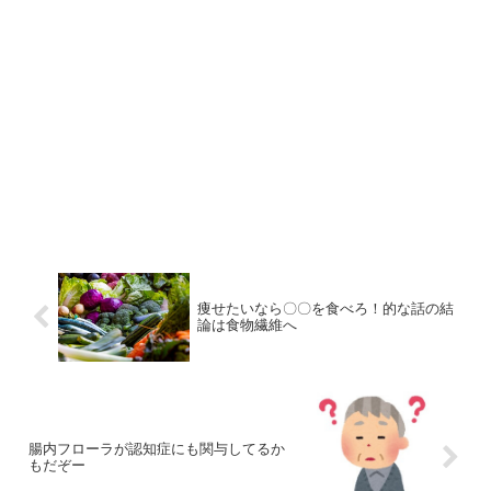
痩せたいなら〇〇を食べろ！的な話の結
論は食物繊維へ
腸内フローラが認知症にも関与してるか
もだぞー